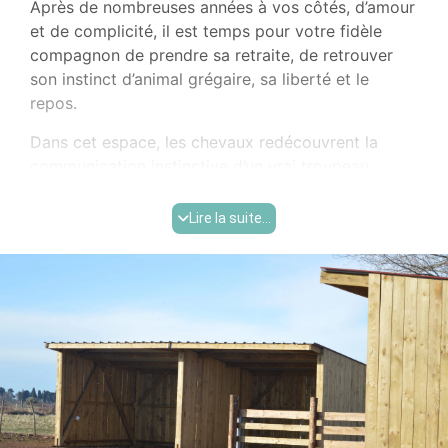
Après de nombreuses années à vos côtés, d’amour
et de complicité, il est temps pour votre fidèle
compagnon de prendre sa retraite, de retrouver
son instinct d’animal grégaire, sa liberté et le
repos.
Dans cet espace, les chevaux redécouvrent la
communication instinctive d’un vrai troupeau.
Ils apprécient les déplacements quotidiens, les
Lire la suite...
heures de broutage et la vie en communauté.
Le troupeau est composé d’une vingtaine de
chevaux.
Les chevaux sont nourris tous les jours au foin de
Crau AOP Bio (issu de notre exploitation). Le foin
est distribué dans des râteliers collectifs et des
pallox. Cette visite journalière nous permet
également de vérifier la bonne santé de chaque