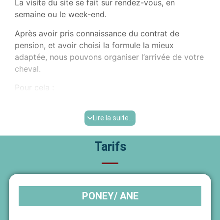
La visite du site se fait sur rendez-vous, en
semaine ou le week-end.
Après avoir pris connaissance du contrat de
pension, et avoir choisi la formule la mieux
adaptée, nous pouvons organiser l’arrivée de votre
cheval.
Pour cela :
Les chevaux arrivent impérativement le matin
Déferrés des 4 pieds
Lire la suite...
Le carnet et les vaccins (tétanos/ grippe)
doivent être à jour
Tarifs
Parages, vermifuges et soins dentaires à jour
Certificat de bonne santé de moins de 6 mois
PONEY/ ANE