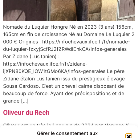
Nomade du Luquier Hongre Né en 2023 (3 ans) 156cm,
165cm en fin de croissance Né au Domaine Le Luquier 2
000 € Origines : https://infochevaux.ifce.fr/fr/nomade-
du-luquier-fzxyjScfRJ2fZRWdlEnkOA/infos-generales
Par Zidane (Lusitanien) :
https://infochevaux.ifce.fr/fr/zidane-
ijXPN80KQE_lOW1tGMo6KA/infos-generales Le père
Zidane étalon Lusitanien issu du prestigieux élevage
Sousa Cardoso. C’est un cheval calme disposant de
beaucoup de force. Ayant des prédispositions et de
grande […]
Oliveur du Rech
Oliveur est un très joli poulain de 2024 par Nervoso X
Olympiade Minotiere. Il a pour programme de grandir
Gérer le consentement aux