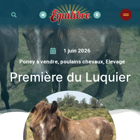
1 juin 2026
Poney à vendre
,
poulains chevaux
,
Elevage
Première du Luquier