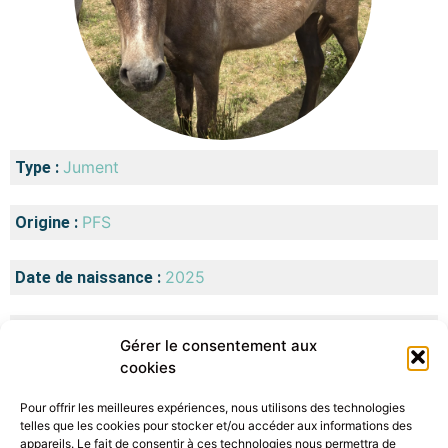
Jument
Type :
PFS
Origine :
2025
Date de naissance :
France
Lieu de naissance :
Gérer le consentement aux
cookies
Comme son nom l’indique, Première est celle qui a
Pour offrir les meilleures expériences, nous utilisons des technologies
démarré la saison des poulinages en 2025.
telles que les cookies pour stocker et/ou accéder aux informations des
appareils. Le fait de consentir à ces technologies nous permettra de