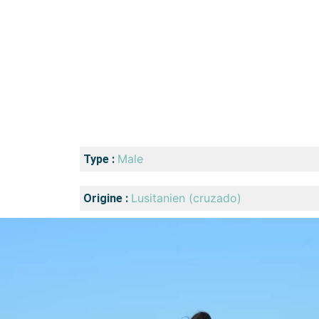
Male
Type :
Lusitanien (cruzado)
Origine :