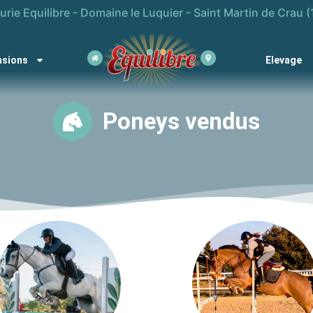
urie Equilibre - Domaine le Luquier - Saint Martin de Crau (
nsions
Elevage
Poneys vendus