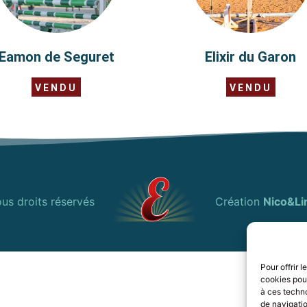
Eamon de Seguret
Elixir du Garon
VENDU
VENDU
us droits réservés
Création
Nico&Li
Pour offrir 
cookies pour
à ces techn
de navigatio